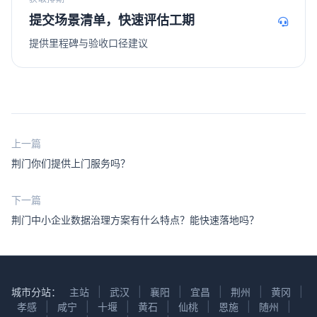
提交场景清单，快速评估工期
提供里程碑与验收口径建议
上一篇
荆门你们提供上门服务吗？
下一篇
荆门中小企业数据治理方案有什么特点？能快速落地吗？
城市分站：
主站
|
武汉
|
襄阳
|
宜昌
|
荆州
|
黄冈
|
孝感
|
咸宁
|
十堰
|
黄石
|
仙桃
|
恩施
|
随州
|